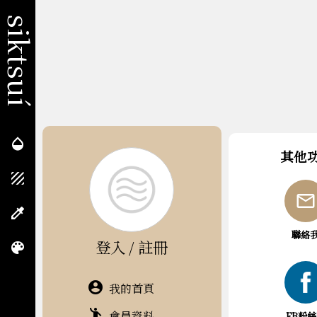
siktsuí
opacity
其他
texture

colorize
聯絡
登入 / 註冊
color_lens
account_circle
我的首頁
emoji_people
會員資料
FB粉