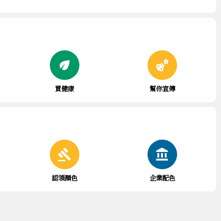
eco
emoji_nature
買健康
幫你宣傳
gavel
account_balance
認領顏色
企業配色