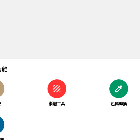
功能
texture
colorize
我
漸層工具
色碼轉換
絲團