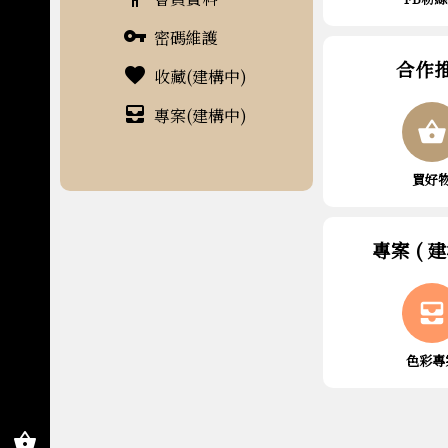
vpn_key
密碼維護
合作
favorite
收藏(建構中)
all_inbox
專案(建構中)
shopping_basket
買好
專案 ( 建
all_inbox
色彩專
shopping_basket