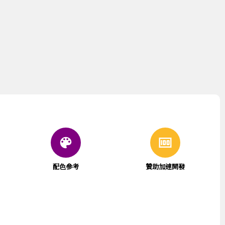
color_lens
money
配色參考
贊助加速開發