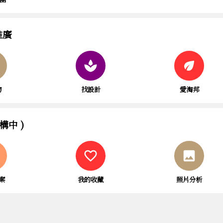
推廣
spa
eco
物
找設計
愛淘邦
構中 )
favorite_border
insert_photo
案
我的收藏
照片分析