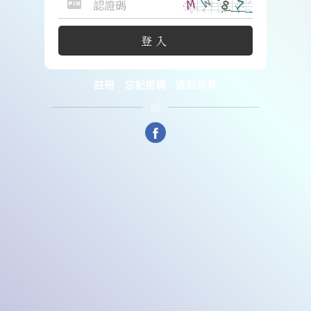
fiber_pin
登入
註冊
忘記密碼
返回首頁
或